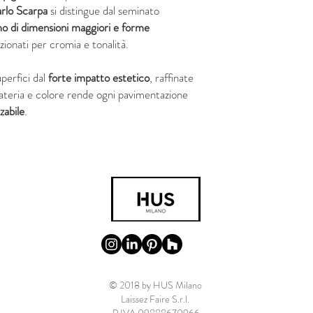
arlo Scarpa
si distingue dal seminato
mo di dimensioni maggiori e forme
ionati per cromia e tonalità.
uperfici dal
forte impatto estetico
, raffinate
 materia e colore rende ogni pavimentazione
zabile
.
© 2018 by HUS Milano
Laissez Faire S.r.l.