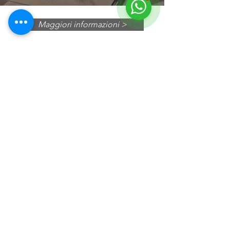
Maggiori informazioni >
© 2018 by HUS Milano
Laissez Faire S.r.l.
P.IVA
09888670966
Privacy Policy