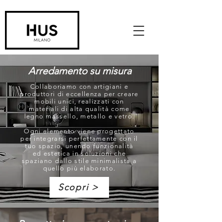
Arredamento su misura
Collaboriamo con artigiani e
produttori di eccellenza per creare
mobili unici, realizzati con
materiali di alta qualità come
legno massello, metallo e vetro.
Ogni elemento viene progettato
per integrarsi perfettamente con il
tuo spazio, unendo funzionalità
ed estetica in soluzioni che
spaziano dallo stile minimalista a
quello più elaborato.
Scopri >