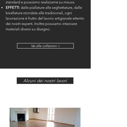
standard e possiamo realizzarne su misura.
EFFETTI
: dalle piallature alle seghettature, dalle
bisellature stondate alle tradizionali, ogni
lavorazione è frutto del lavoro artigianale attento
dei nostri esperti. Inoltre possiamo intarsiare
materiali diversi su disegno.
Vai alle collezioni >
Alcuni dei nostri lavori