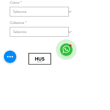
Colore
*
Collezione
*
© 2018 by HUS Milano
Laissez Faire S.r.l.
P.IVA
09888670966
Privacy Policy