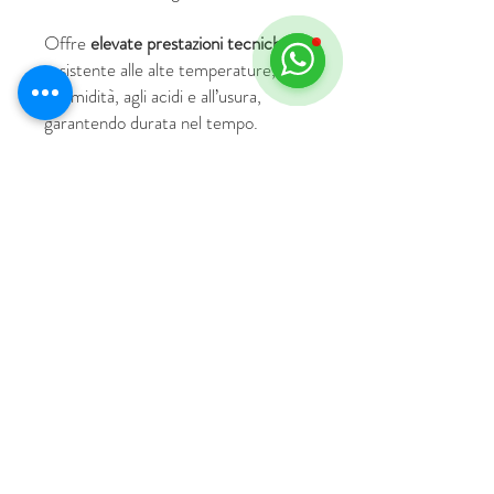
Offre
elevate prestazioni tecniche
: è
resistente alle alte temperature,
all’umidità, agli acidi e all’usura,
garantendo durata nel tempo.
© 2018 by HUS Milano
Laissez Faire S.r.l.
P.IVA
09888670966
Privacy Policy