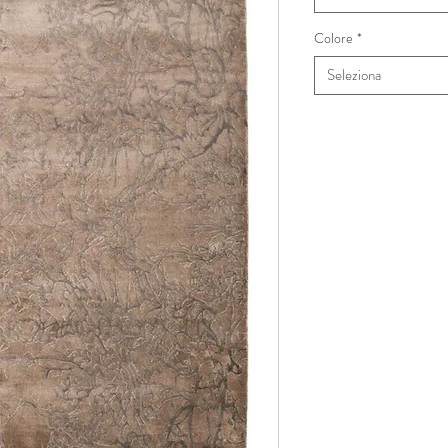
Colore
*
Seleziona