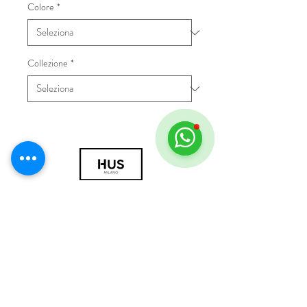
Colore
*
Collezione
*
© 2018 by HUS Milano
Laissez Faire S.r.l.
P.IVA
09888670966
Privacy Policy