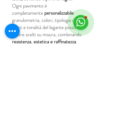
Ogni pavimento è
completamente
personalizzabile
:
granulometria, colori, tipologia degli
inerti e tonalità del legante possono
essere scelti su misura, combinando
resistenza, estetica e raffinatezza
.
© 2018 by HUS Milano
Laissez Faire S.r.l.
P.IVA
09888670966
Privacy Policy