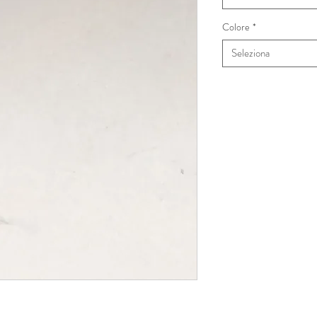
Colore
*
Seleziona