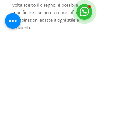
volta scelto il disegno, è possibile
modificare i colori e creare infinite
combinazioni adatte a ogni stile e
ambiente.
© 2018 by HUS Milano
Laissez Faire S.r.l.
P.IVA
09888670966
Privacy Policy