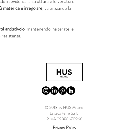
do in evidenza la struttura e le venature
ù materica e irregolare
, valorizzando la
tà antiscivolo
, mantenendo inalterate le
 resistenza.
© 2018 by HUS Milano
Laissez Faire S.r.l.
P.IVA 09888670966
Privacy Policy