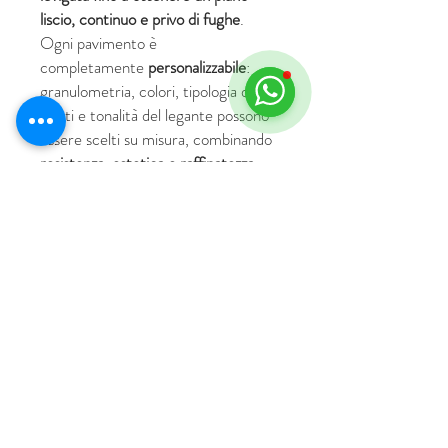
liscio, continuo e privo di fughe
.
Ogni pavimento è
completamente
personalizzabile
:
granulometria, colori, tipologia degli
inerti e tonalità del legante possono
essere scelti su misura, combinando
resistenza, estetica e raffinatezza
.
© 2018 by HUS Milano
Laissez Faire S.r.l.
P.IVA
09888670966