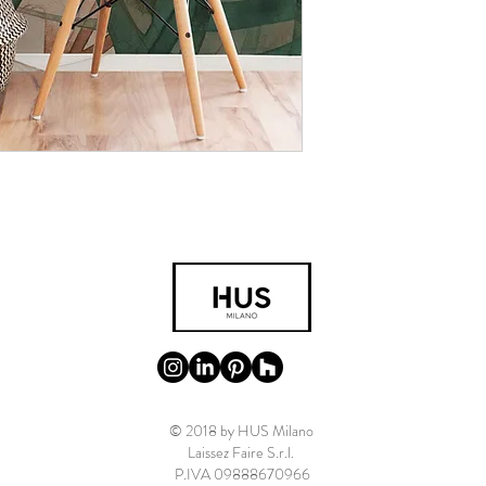
© 2018 by HUS Milano
Laissez Faire S.r.l.
P.IVA 09888670966