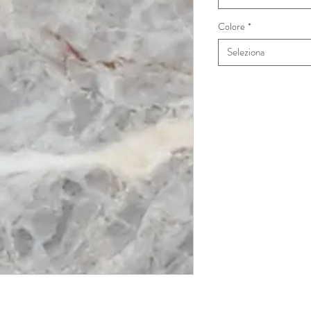
Colore
*
Seleziona