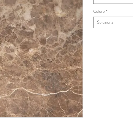
Colore
*
Seleziona