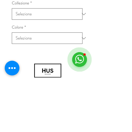
Collezione
*
Colore
*
© 2018 by HUS Milano
Laissez Faire S.r.l.
P.IVA
09888670966
Privacy Policy