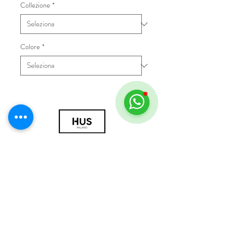
Collezione
*
Colore
*
© 2018 by HUS Milano
Laissez Faire S.r.l.
P.IVA
09888670966
Privacy Policy