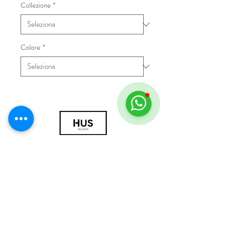
Collezione
*
Colore
*
© 2018 by HUS Milano
Laissez Faire S.r.l.
P.IVA
09888670966
Privacy Policy