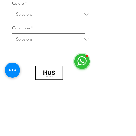
Colore
*
Collezione
*
© 2018 by HUS Milano
Laissez Faire S.r.l.
P.IVA
09888670966
Privacy Policy