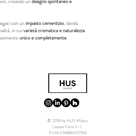
ioni, creando un
disegno spontaneo e
legati con un
impasto cementizio
, dando
alità, in cui
varietà cromatica e naturalezza
pavimento
unico e completamente
© 2018 by HUS Milano
Laissez Faire S.r.l.
P.IVA 09888670966