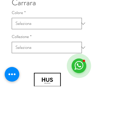
Carrara
Colore
*
Collezione
*
© 2018 by HUS Milano
Laissez Faire S.r.l.