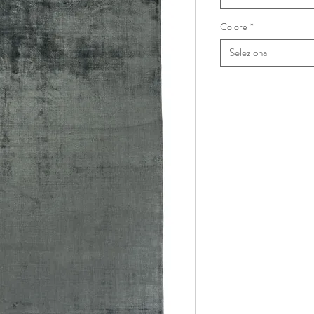
Colore
*
Seleziona