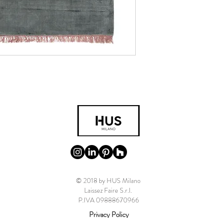
© 2018 by HUS Milano
Laissez Faire S.r.l.
P.IVA 09888670966
Privacy Policy