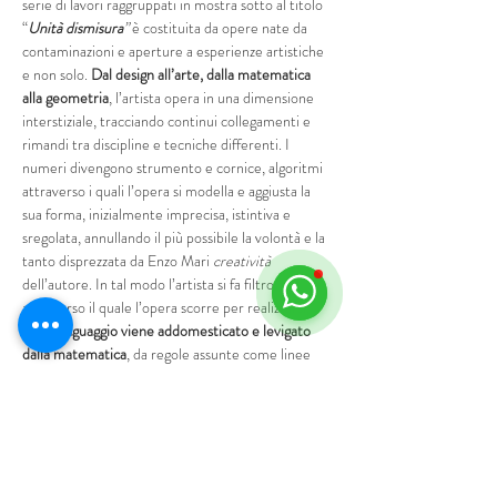
serie di lavori raggruppati in mostra sotto al titolo 
“
Unità dismisura
”
 è costituita da opere nate da 
contaminazioni e aperture a esperienze artistiche 
e non solo.
 Dal design all’arte, dalla matematica 
alla geometria
, l’artista opera in una dimensione 
interstiziale, tracciando continui collegamenti e 
rimandi tra discipline e tecniche differenti. I 
numeri divengono strumento e cornice, algoritmi 
attraverso i quali l’opera si modella e aggiusta la 
sua forma, inizialmente imprecisa, istintiva e 
sregolata, annullando il più possibile la volontà e la 
tanto disprezzata da Enzo Mari 
creatività 
dell’autore. In tal modo l’artista si fa filtro 
attraverso il quale l’opera scorre per realizzarsi, 
ove 
il linguaggio viene addomesticato e levigato 
dalla matematica
, da regole assunte come linee 
guida entro cui operare affinché l’opera non si 
restituisca esclusivamente…
Mostra di più