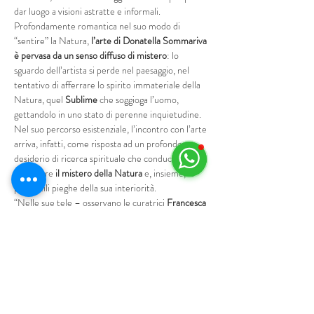
dar luogo a visioni astratte e informali. 
Profondamente romantica nel suo modo di 
“sentire” la Natura, 
l’arte di Donatella Sommariva 
è pervasa da un senso diffuso di mistero
: lo 
sguardo dell’artista si perde nel paesaggio, nel 
tentativo di afferrare lo spirito immateriale della 
Natura, quel 
Sublime
 che soggioga l’uomo, 
gettandolo in uno stato di perenne inquietudine. 
Nel suo percorso esistenziale, l’incontro con l’arte 
arriva, infatti, come risposta ad un profondo 
desiderio di ricerca spirituale che conduce l’artista 
a indagare 
il mistero della Natura
 e, insieme, le 
più sottili pieghe della sua interiorità.
“Nelle sue tele – osservano le curatrici
 Francesca 
Bianucci e Chiara Cinelli
 - la pittura…
Mostra di più
Programma
18:30 - 20:30