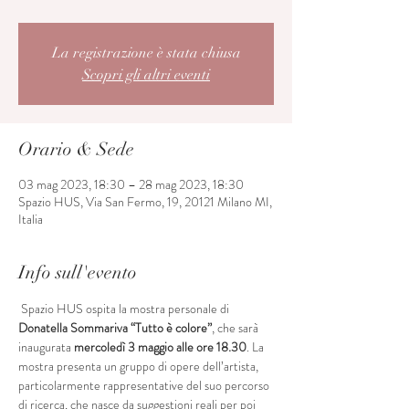
La registrazione è stata chiusa
Scopri gli altri eventi
Orario & Sede
03 mag 2023, 18:30 – 28 mag 2023, 18:30
Spazio HUS, Via San Fermo, 19, 20121 Milano MI,
Italia
Info sull'evento
 Spazio HUS ospita la mostra personale di 
Donatella Sommariva “Tutto è colore”
,
che sarà 
inaugurata 
mercoledì 3 maggio alle ore 18.30
. La 
mostra presenta un gruppo di opere dell’artista, 
particolarmente rappresentative del suo percorso 
di ricerca, che nasce da suggestioni reali per poi 