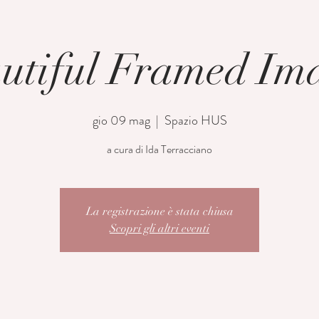
utiful Framed Im
gio 09 mag
  |  
Spazio HUS
a cura di Ida Terracciano
La registrazione è stata chiusa
Scopri gli altri eventi