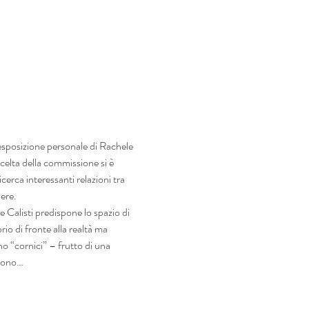
’esposizione personale di Rachele 
elta della commissione si è 
cerca interessanti relazioni tra 
pere.
 Calisti predispone lo spazio di 
rio di fronte alla realtà ma 
o “cornici” – frutto di una 
scono…