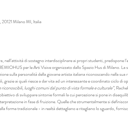
20121 Milano MI, Italia
 nell’attività di sostegno interdisciplinare ai propri studenti, predispone l
 PREMIOHUS per le Arti Visive organizzato dallo Spazio Hus di Milano. La sc
ione sulla personalità della giovane artista italiana riconoscendo nella sua ri
li, grazie ai quali riesce a dar vita ad un interessante e coordinato ciclo di o
 riconoscibili, luoghi comuni dal punto di vista formale e culturale”, 
Rachele
biettivo di sviluppare sintonie formali la cui percezione si pone in disequilib
terpretazione in fase di fruizione. Quelle che strumentalmente si definiscon
lla forma tradizionale - in realtà dettagliano e ritagliano lo sguardo, forni