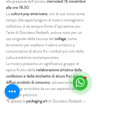
alla presenza dell’artista, 
mercoledì 16 novembre 
alle ore 18.30
.
La 
cultura pop americana
, con le sue icone senza 
tempo che appartengono al nostro immaginario 
collettivo, è da sempre fonte d’ispirazione per 
l’arte di Giordano Redaelli, autore noto per un 
uso originale della tecnica del 
collage
, come 
strumento per esaltare il valore artistico e 
comunicativo di alcuni fra i simboli più noti della 
cultura estetica contemporanea.
La mostra presenta un significativo gruppo di 
opere frutto della 
rielaborazione artistica delle 
confezioni e delle etichette di alcuni fra i più 
diffusi prodotti di consumo
, attraverso la tecnica 
del collage arricchita da un uso sapiente del 
linguaggio pittorico.
“È questa la 
packaging art
 di Giordano Redaelli – 
osservano le curatrici 
Francesca Bianucci e Chiara 
Cinelli 
- una forma d’arte in cui il packaging…
Mostra di più