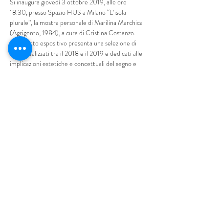
Si inaugura giovedì 3 ottobre 2019, alle ore 
18.30, presso Spazio HUS a Milano “L’isola 
plurale”, la mostra personale di Marilina Marchica 
(Agrigento, 1984), a cura di Cristina Costanzo. 
Il progetto espositivo presenta una selezione di 
lavori realizzati tra il 2018 e il 2019 e dedicati alle 
implicazioni estetiche e concettuali del segno e 
della traccia, con particolare riferimento al 
rapporto dell’individuo con il tempo e la natura.
Le opere in mostra, che fanno parte delle serie 
“Signs” e “Landscapes” e si rivolgono alla pittura 
come medium privilegiato, si soffermano sulle 
diverse sfumature del visibile attraverso il ricorso 
a paesaggi e vedute in cui, con efficacia 
minimalista, sembrano depositarsi i segni di un 
tempo in continuo divenire. 
Mostra di più