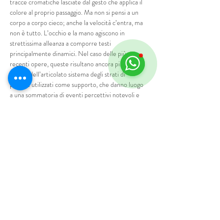
tracce cromatiche lasciate dal gesto che applica il 
colore al proprio passaggio. Ma non si pensi a un 
corpo a corpo cieco; anche la velocità c’entra, ma 
non è tutto. L’occhio e la mano agiscono in 
strettissima alleanza a comporre testi 
principalmente dinamici. Nel caso delle più 
recenti opere, queste risultano ancora più attive 
per via dell’articolato sistema degli strati di 
plastica utilizzati come supporto, che danno luogo 
a una sommatoria di eventi percettivi notevoli e 
complessi. Trasparenze, ombre, riflessi che 
incidono gli uni sugli altri, andando a formare dei 
testi fortemente intriganti anche perché 
mediamente instabili.

Non riesco a non pensare a Vedova come lontano 
progenitore. L’autore, protagonista di grande 
rilievo dell’informale italiano, giganteggiava a 
Venezia durante la seconda metà degli anni 
Settanta, quando Angelo era nella città lagunare 
per frequentare l’Istituto…
Mostra di più