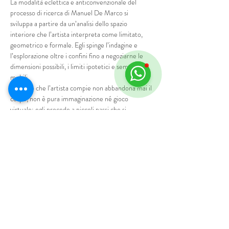
La modalità eclettica e anticonvenzionale del 
processo di ricerca di Manuel De Marco si 
sviluppa a partire da un’analisi dello spazio 
interiore che l’artista interpreta come limitato, 
geometrico e formale. Egli spinge l’indagine e 
l’esplorazione oltre i confini fino a negoziarne le 
dimensioni possibili, i limiti ipotetici e sempre 
mobili.
Il viaggio che l’artista compie non abbandona mai il 
corpo, non è pura immaginazione né gioco 
virtuale; egli procede a piccoli passi che si 
susseguono ritmicamente e che conducono entro 
l’azione esperenziale della conversione, del cieco 
tentativo, della visibile tentazione.  
Per questo nelle opere più recenti il movimento 
procede per traiettorie circolari tracciando orbite 
più che sentieri. I luoghi si espandono lentamente, 
evocati attraverso vuoti che accettano il pericolo, 
che non contengono e non bloccano l’andare 
verso, l’andare oltre, come accadeva invece nello 
spazio rettilineo limitato da spigoli, da…