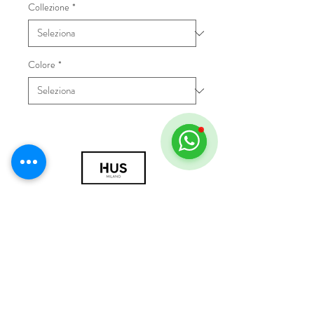
Collezione
*
Colore
*
© 2018 by HUS Milano
Laissez Faire S.r.l.
P.IVA
09888670966
Privacy Policy