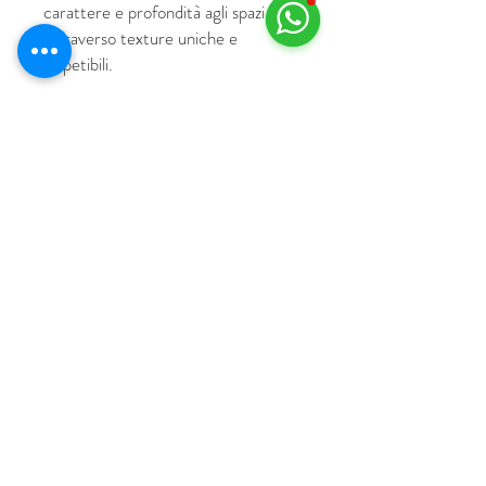
carattere e profondità agli spazi
attraverso texture uniche e
irripetibili.
© 2018 by HUS Milano
Laissez Faire S.r.l.
P.IVA
09888670966
Privacy Policy