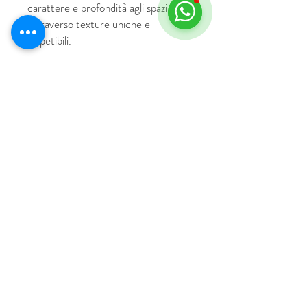
carattere e profondità agli spazi
attraverso texture uniche e
irripetibili.
© 2018 by HUS Milano
Laissez Faire S.r.l.
P.IVA
09888670966
Privacy Policy