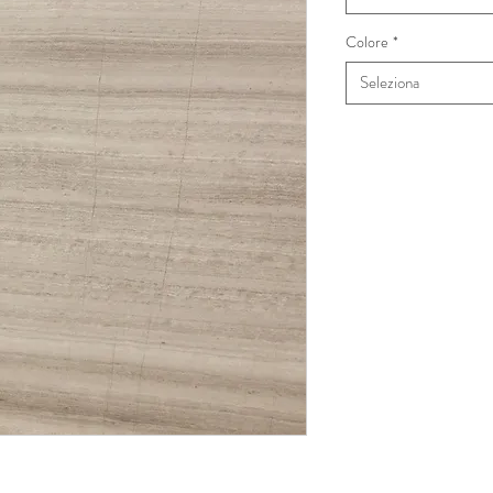
Colore
*
Seleziona