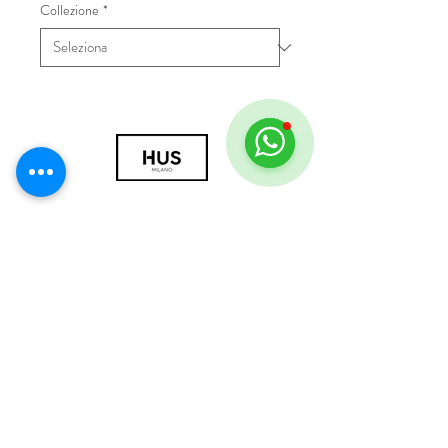
Collezione
*
© 2018 by HUS Milano
Laissez Faire S.r.l.
P.IVA
09888670966
Privacy Policy