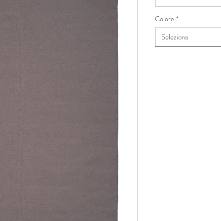
Colore
*
Seleziona