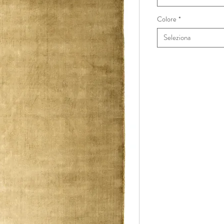
Colore
*
Seleziona