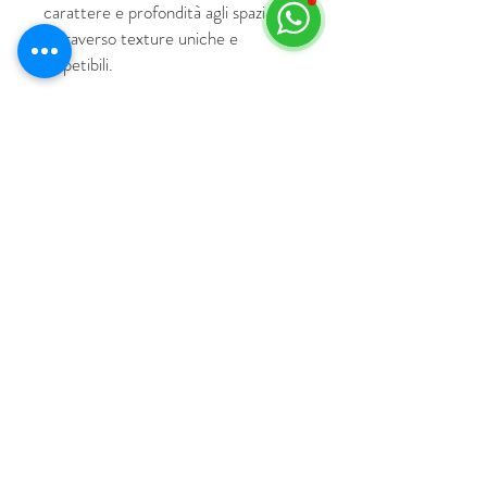
carattere e profondità agli spazi
attraverso texture uniche e
irripetibili.
© 2018 by HUS Milano
Laissez Faire S.r.l.
P.IVA
09888670966
Privacy Policy