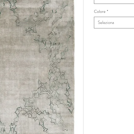
Colore
*
Seleziona