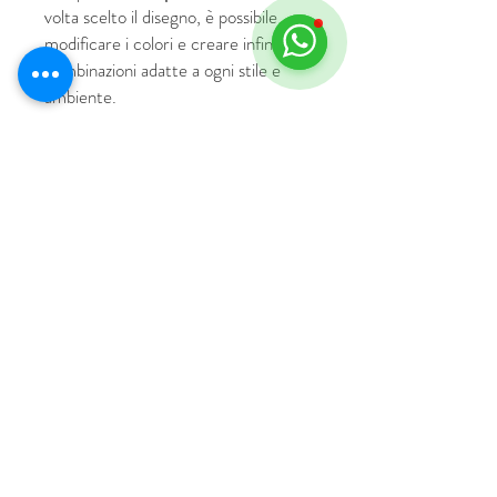
volta scelto il disegno, è possibile
modificare i colori e creare infinite
combinazioni adatte a ogni stile e
ambiente.
© 2018 by HUS Milano
Laissez Faire S.r.l.
P.IVA
09888670966
Privacy Policy