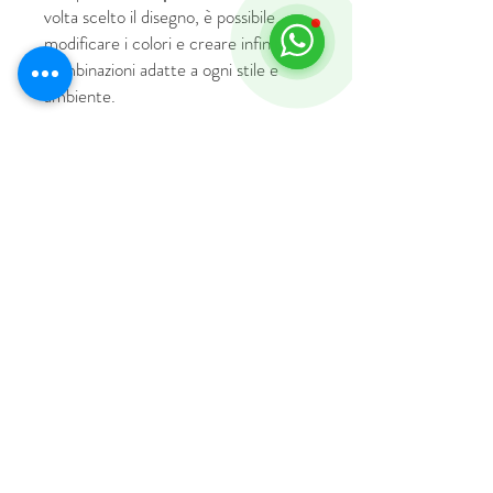
volta scelto il disegno, è possibile
modificare i colori e creare infinite
combinazioni adatte a ogni stile e
ambiente.
© 2018 by HUS Milano
Laissez Faire S.r.l.
P.IVA
09888670966
Privacy Policy