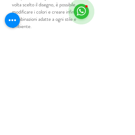
volta scelto il disegno, è possibile
modificare i colori e creare infinite
combinazioni adatte a ogni stile e
ambiente.
© 2018 by HUS Milano
Laissez Faire S.r.l.
P.IVA
09888670966
Privacy Policy