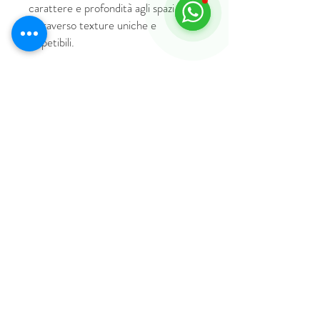
carattere e profondità agli spazi
attraverso texture uniche e
irripetibili.
© 2018 by HUS Milano
Laissez Faire S.r.l.
P.IVA
09888670966
Privacy Policy