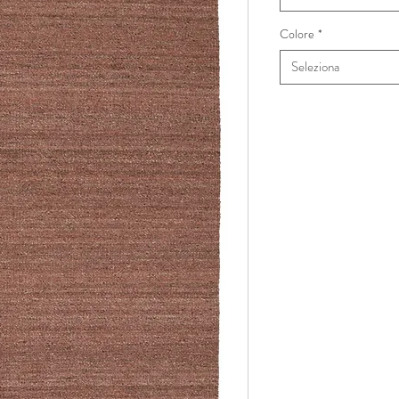
Colore
*
Seleziona