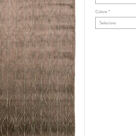
Colore
*
Seleziona