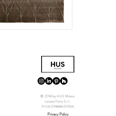
© 2018 by HUS Milano
Laissez Faire S.r.l.
P.IVA 09888670966
Privacy Policy