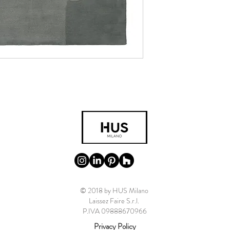
© 2018 by HUS Milano
Laissez Faire S.r.l.
P.IVA 09888670966
Privacy Policy