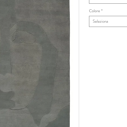
Colore
*
Seleziona