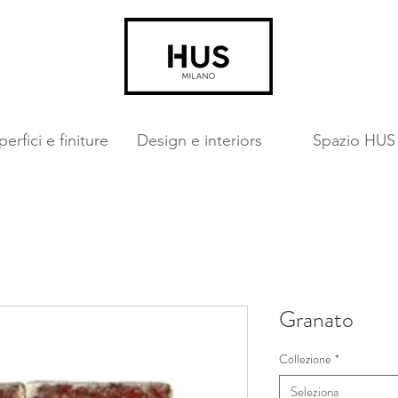
erfici e finiture
Design e interiors
Spazio HUS
Granato
Collezione
*
Seleziona