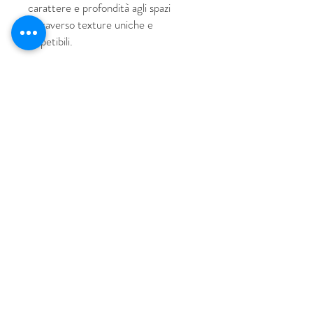
carattere e profondità agli spazi
attraverso texture uniche e
irripetibili.
© 2018 by HUS Milano
Laissez Faire S.r.l.
P.IVA
09888670966
Privacy Policy