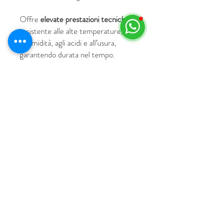
Offre
elevate prestazioni tecniche
: è
resistente alle alte temperature,
all’umidità, agli acidi e all’usura,
garantendo durata nel tempo.
© 2018 by HUS Milano
Laissez Faire S.r.l.
P.IVA
09888670966
Privacy Policy