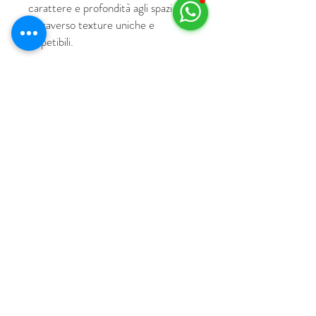
carattere e profondità agli spazi
attraverso texture uniche e
irripetibili.
© 2018 by HUS Milano
Laissez Faire S.r.l.
P.IVA
09888670966
Privacy Policy