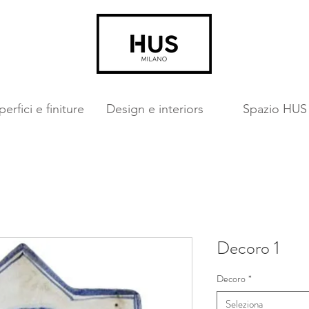
erfici e finiture
Design e interiors
Spazio HUS
Decoro 1
Decoro
*
Seleziona